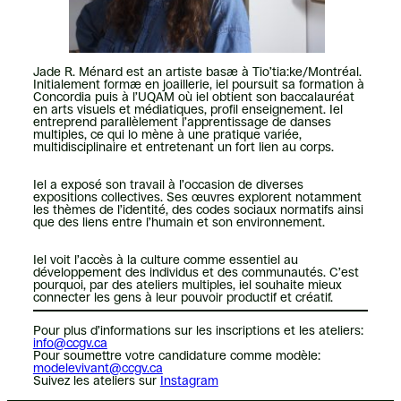
Jade R. Ménard est an artiste basæ à Tio’tia:ke/Montréal.
Initialement formæ en joaillerie, iel poursuit sa formation à
Concordia puis à l’UQAM où iel obtient son baccalauréat
en arts visuels et médiatiques, profil enseignement. Iel
entreprend parallèlement l’apprentissage de danses
multiples, ce qui lo mène à une pratique variée,
multidisciplinaire et entretenant un fort lien au corps.
Iel a exposé son travail à l’occasion de diverses
expositions collectives. Ses œuvres explorent notamment
les thèmes de l’identité, des codes sociaux normatifs ainsi
que des liens entre l’humain et son environnement.
Iel voit l’accès à la culture comme essentiel au
développement des individus et des communautés. C’est
pourquoi, par des ateliers multiples, iel souhaite mieux
connecter les gens à leur pouvoir productif et créatif.
Pour plus d’informations sur les inscriptions et les ateliers:
info@ccgv.ca
Pour soumettre votre candidature comme modèle:
modelevivant@ccgv.ca
Suivez les ateliers sur
Instagram