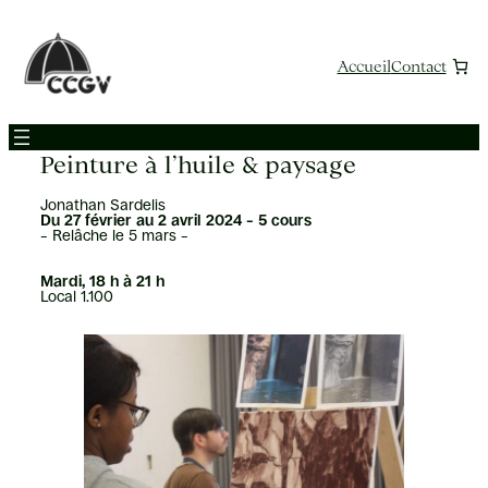
Aller
au
contenu
Accueil
Contact
Peinture à l’huile & paysage
Jonathan Sardelis
Du 27 février au 2 avril 2024 – 5 cours
– Relâche le 5 mars –
Mardi, 18 h à 21 h
Local 1.100