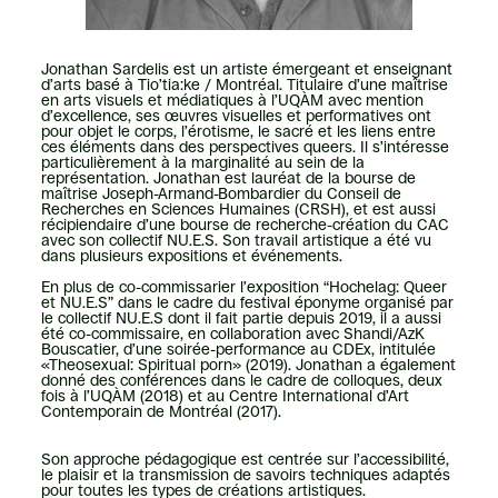
Jonathan Sardelis est un artiste émergeant et enseignant
d’arts basé à Tio’tia:ke / Montréal. Titulaire d’une maîtrise
en arts visuels et médiatiques à l’UQÀM avec mention
d’excellence, ses œuvres visuelles et performatives ont
pour objet le corps, l’érotisme, le sacré et les liens entre
ces éléments dans des perspectives queers. Il s’intéresse
particulièrement à la marginalité au sein de la
représentation. Jonathan est lauréat de la bourse de
maîtrise Joseph-Armand-Bombardier du Conseil de
Recherches en Sciences Humaines (CRSH), et est aussi
récipiendaire d’une bourse de recherche-création du CAC
avec son collectif NU.E.S. Son travail artistique a été vu
dans plusieurs expositions et événements.
En plus de co-commissarier l’exposition “Hochelag: Queer
et NU.E.S” dans le cadre du festival éponyme organisé par
le collectif NU.E.S dont il fait partie depuis 2019, il a aussi
été co-commissaire, en collaboration avec Shandi/AzK
Bouscatier, d’une soirée-performance au CDEx, intitulée
«Theosexual: Spiritual porn» (2019). Jonathan a également
donné des conférences dans le cadre de colloques, deux
fois à l’UQÀM (2018) et au Centre International d’Art
Contemporain de Montréal (2017).
Son approche pédagogique est centrée sur l’accessibilité,
le plaisir et la transmission de savoirs techniques adaptés
pour toutes les types de créations artistiques.