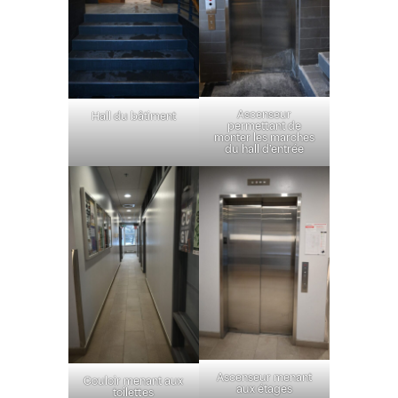
Ascenseur
Hall du bâtiment
permettant de
monter les marches
du hall d’entrée
Ascenseur menant
Couloir menant aux
aux étages
toilettes