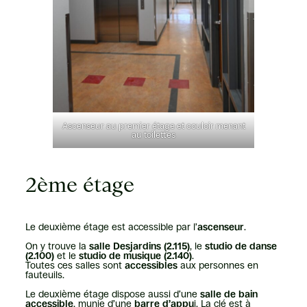
Ascenseur au premier étage et couloir menant
au toilettes
2ème étage
Le deuxième étage est accessible par l’
ascenseur
.
On y trouve la
salle Desjardins (2.115)
, le
studio de danse
(2.100)
et le
studio de musique (2.140)
.
Toutes ces salles sont
accessibles
aux personnes en
fauteuils.
Le deuxième étage dispose aussi d’une
salle de bain
accessible
, munie d’une
barre d’appu
i. La clé est à