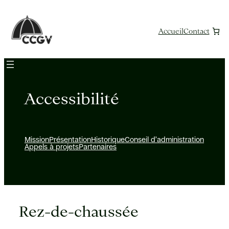
Aller
au
contenu
Accueil
Contact
Accessibilité
Mission
Présentation
Historique
Conseil d’administration
Appels à projets
Partenaires
Rez-de-chaussée