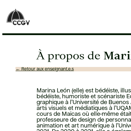
Aller
au
contenu
À propos de
Mar
← Retour aux enseignant.e.s
Marina León (elle) est bédéiste, illu
bédéiste, humoriste et scénariste E
graphique à l’Université de Buenos A
arts visuels et médiatiques à l’UQ
cours de Maicas où elle-même était é
professeure de design de personn
animation et art numérique à l’Univ