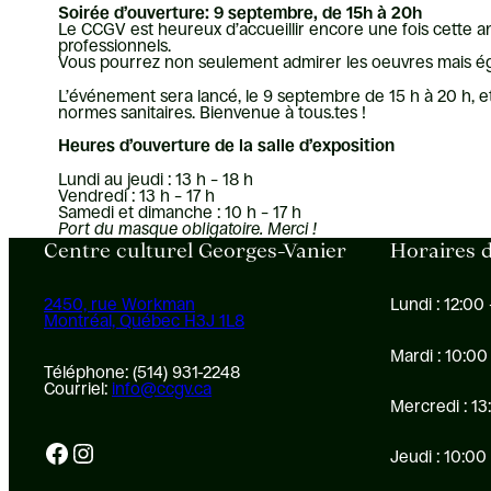
Soirée d’ouverture: 9 septembre, de 15h à 20h
Le CCGV est heureux d’accueillir encore une fois cette a
professionnels.
Vous pourrez non seulement admirer les oeuvres mais ég
L’événement sera lancé, le 9 septembre de 15 h à 20 h, et au
normes sanitaires. Bienvenue à tous.tes !
Heures d’ouverture de la salle d’exposition
Lundi au jeudi : 13 h – 18 h
Vendredi : 13 h – 17 h
Samedi et dimanche : 10 h – 17 h
Port du masque obligatoire. Merci !
Centre culturel Georges-Vanier
Horaires d
2450, rue Workman
Lundi : 12:00 
Montréal, Québec H3J 1L8
Mardi : 10:00
Téléphone: (514) 931-2248
Courriel:
info@ccgv.ca
Mercredi : 13
Facebook
Instagram
Jeudi : 10:00