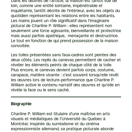
Dans les œuvres de l’artiste, la maison est tantôt vue de
loin, comme une entité lointaine, impénétrable et
inquiétante, tantôt décrite de l’intérieur, avec les objets du
quotidien représentant les relations entre les habitants.
Les mains jouent un rôle significatif dans l’imaginaire
pictural de Charline P. William : elles représentent non
seulement une force agissante, bienveillante et protectrice
mais aussi parfois apathique, menaçante et destructrice.
Le tout en fonction de qui prend possession de la maison
convoitée.
Les toiles présentées sans faux-cadres sont peintes des
deux côtés. Les replis du canevas permettent de cacher et
révéler les éléments peints de chaque côté de la toile.
Plus encore, le canevas devient parfois corps, costume,
carapace, matière vivante : c’est souvent lorsqu’elle revêt
les œuvres lors de lecture-performance que Charline P.
William active le contenu narratif des œuvres et qu’elle en
révèle la face ou le sens caché.
Biographie
Charline P. William est titulaire d’une maîtrise en arts
visuels et médiatiques de l’Université du Québec à
Montréal. Inspirée du surréalisme et du cinéma
expressionniste allemand, sa pratique picturale aborde