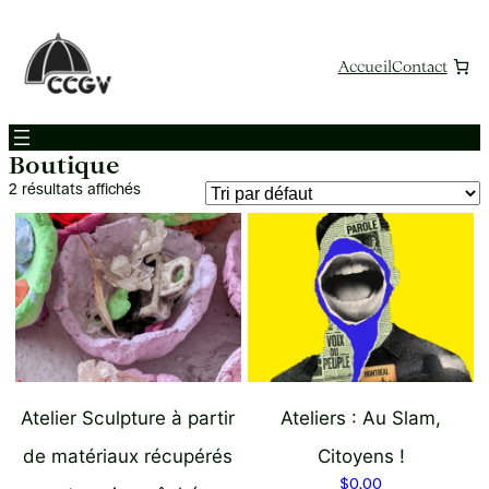
Aller
au
contenu
Accueil
Contact
Boutique
2 résultats affichés
Atelier Sculpture à partir
Ateliers : Au Slam,
de matériaux récupérés
Citoyens !
$
0.00