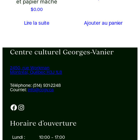
et papier mâché
$
0.00
Lire la suite
Ajouter au panier
Centre culturel Georges-Vanier
2450, rue Workman
Montréal, Québec H3J 1L8
Téléphone: (514) 931-2248
Courriel:
info@ccgv.ca
Facebook
Instagram
Horaire d’ouverture
Lundi :
10:00 – 17:00