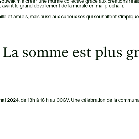
 Youwakim à créer une murale collective grâce aux créations réalis
t avant le grand dévoilement de la murale en mai prochain.
mille et ami.e.s, mais aussi aux curieux.ses qui souhaitent s’implique
– La somme est plus g
mai 2024
, de 13h à 16 h au CCGV. Une célébration de la commun