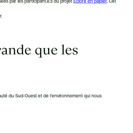
ées par les participant.e.s du projet
Éclore en papier
. Cet
r.
rande que les
auté du Sud-Ouest et de l’environnement qui nous