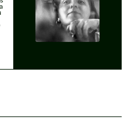
és
la
u
e