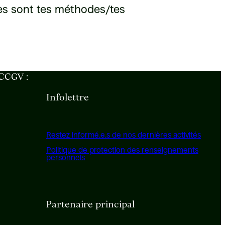
lles sont tes méthodes/tes
 CCGV :
Infolettre
Restez informé.e.s de nos dernières activités
Politique de protection des renseignements
personnels
Partenaire principal