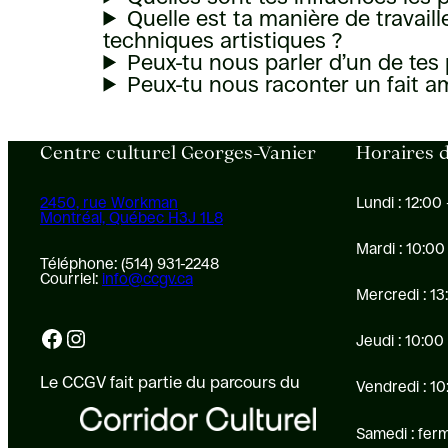
Quelle est ta manière de travail
techniques artistiques ?
Peux-tu nous parler d’un de tes 
Peux-tu nous raconter un fait am
Centre culturel Georges-Vanier
Horaires d
2450, rue Workman
Lundi : 12:00 
Montréal, Québec H3J 1L8
Mardi : 10:00
Téléphone: (514) 931-2248
Courriel:
info@ccgv.ca
Mercredi : 13
Facebook
Instagram
Jeudi : 10:00
Le CCGV fait partie du parcours du
Vendredi : 10
Samedi : fer