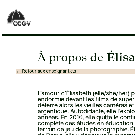
Aller
au
contenu
À propos de
Élis
← Retour aux enseignant.e.s
L’amour d’Élisabeth (elle/she/her) p
endormie devant les films de super 
déterre alors les vieilles caméras e
argentique. Autodidacte, elle l’exp
années. En 2016, elle quitte le cont
complète des études en éducation de
terrain de jeu de la photographie. 