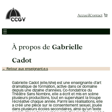
Aller
au
contenu
Accueil
Contact
À propos de
Gabrielle
Cadot
← Retour aux enseignant.e.s
Gabrielle Cadot (elle/she) est une enseignante d’art
dramatique de formation, active dans ce domaine
depuis une dizaine d’années. Co-fondatrice du
Théâtre Sans Nombre, elle a écrit et mis en scène
plusieurs productions, tout en supervisant la troupe
récréative chaque année. Parmi ses réalisations, elle
a créé une pièce sur le consentement sexuel, jouée
dans plusieurs écoles secondaires, ainsi qu’un texte