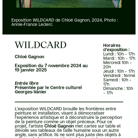
Exposition
WILDCARD
de Chloé Gagnon, 2024, Photo :
Annie-France Leclerc
WILDCARD
Horaires
d’exposition :
Lundi : 10h – 17h
Chloé Gagnon
Mardi : 10h – 17h
Mercredi 10h –
Exposition du 7 novembre 2024 au
20h
19 janvier 2025
Jeudi : 10h – 17h
Vendredi : fermé
Samedi : 10h –
Entrée libre
17h
Présentée par le Centre culturel
Dimanche : 10h
Georges-Vanier
– 17h
L’exposition WILDCARD brouille les frontières entre
peinture et installation, visant à démocratiser
l’expérience artistique et à déconstruire la perception
de la peinture comme un objet précieux. Pour ce
projet, l’artiste
Chloé Gagnon
met
cartes
sur table et
dévoile ses tableaux de taille humaine sous un autre
angle, sans artifice. Ils ne sont plus juste des objets à