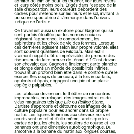
admirer de loin; on peut les toucher, voir leurs revers
et leurs côtés moins polis. Érigés dans l’espace de la
salle d’exposition, leurs couleurs débordent des
cadres pour s’étendre sur les murs et le sol, invitant la
personne spectatrice à s’immerger dans l’univers
ludique de l’artiste.
Ce travail est aussi un exutoire pour Gagnon qui se
sent parfois étouffée par les normes sociales
régissant l’apparence, le comportement, les
aspirations et les choix de vie des femmes. Lorsque
ces dernières agissent selon leur propre volonté, elles
sont souvent qualifiées de
wildcard.
Mais est-il
vraiment négatif d’être imprévisible, de prendre des
risques ou de faire preuve de ténacité ? C’est devant
son chevalet que Gagnon a finalement
carte
blanche
et plonge dans un monde de possibilités infinies,
trouvant un profond bien être dans le contrôle qu’elle
exerce. Ses coups de pinceau, à la fois imparfaits,
opulents et épais, dégagent une joie et un plaisir
espiègle palpables.
Les tableaux deviennent le théâtre de rencontres
improbables, entrelaçant des images extraites de
vieux magazines tels que
Life
ou
Rolling Stone
.
L’artiste s’approprie et détourne ces images de la
culture populaire pour les ancrer dans sa propre
réalité. Les figures féminines aux cheveux noirs et
courts sont un reflet d’elle-même, tandis que les
cartes
de jeu, les chats, les souliers de course et les
bananes ont une dimension autobiographique. Du
smoothie à la banane du matin aux longues courses,