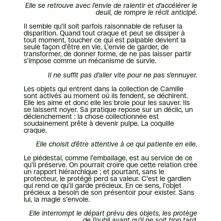
Elle se retrouve avec l’envie de ralentir et d’accélérer le
deuil, de rompre le récit anticipé.
Il semble qu’il soit parfois raisonnable de refuser la
disparition. Quand tout craque et peut se dissiper à
tout moment, toucher ce qui est palpable devient la
seule façon d’être en vie. L’envie de garder, de
transformer, de donner forme, de ne pas laisser partir
s’impose comme un mécanisme de survie.
Il ne suffit pas d’aller vite pour ne pas s’ennuyer.
Les objets qui entrent dans la collection de Camille
sont activés au moment où ils fendent, se déchirent.
Elle les aime et donc elle les broie pour les sauver. Ils
se laissent noyer. Sa pratique repose sur un déclic, un
déclenchement : la chose collectionnée est
soudainement prête à devenir pulpe. La coquille
craque.
Elle choisit d’être attentive à ce qui patiente en elle.
Le piédestal, comme l’emballage, est au service de ce
qu’il préserve. On pourrait croire que cette relation crée
un rapport hiérarchique ; et pourtant, sans le
protecteur, le protégé perd sa valeur. C’est le gardien
qui rend ce qu’il garde précieux. En ce sens, l’objet
précieux a besoin de son présentoir pour exister. Sans
lui, la magie s’envole.
Elle interrompt le départ prévu des objets, les protège
de l’oubli avant qu’il ne soit trop tard.