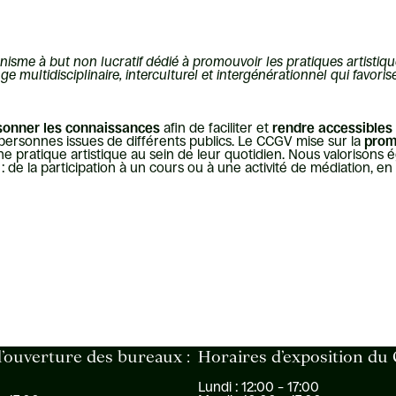
sme à but non lucratif dédié à promouvoir les pratiques artistiques 
 multidisciplinaire, interculturel et intergénérationnel qui favorise
sonner les connaissances
afin de faciliter et
rendre accessibles 
s personnes issues de différents publics. Le CCGV mise sur la
prom
e une pratique artistique au sein de leur quotidien. Nous valorisons
de la participation à un cours ou à une activité de médiation, en p
’ouverture des bureaux :
Horaires d’exposition du
Lundi : 12:00 – 17:00