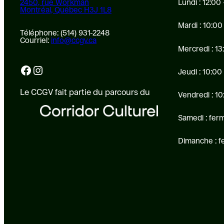
2450, rue Workman
Lundi : 12:00 
Montréal, Québec H3J 1L8
Mardi : 10:00
Téléphone: (514) 931-2248
Courriel:
info@ccgv.ca
Mercredi : 13
Facebook
Instagram
Jeudi : 10:00
Le CCGV fait partie du parcours du
Vendredi : 10
Samedi : fer
Dimanche : 