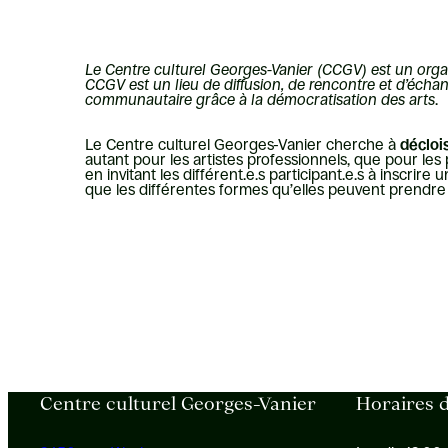
Le Centre culturel Georges-Vanier (CCGV) est un organi
CCGV est un lieu de diffusion, de rencontre et d’échange
communautaire grâce à la démocratisation des arts
.
Le Centre culturel Georges-Vanier cherche à
décloi
autant pour les artistes professionnels, que pour le
en invitant les différent.e.s participant.e.s à inscrir
que les différentes formes qu’elles peuvent prendre : 
Centre culturel Georges-Vanier
Horaires d