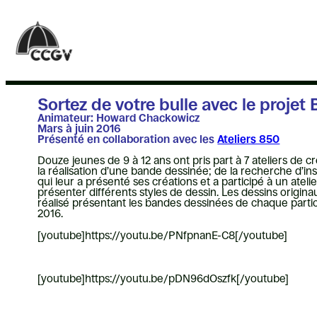
Aller
au
contenu
Sortez de votre bulle avec le projet 
Animateur: Howard Chackowicz
Mars à juin 2016
Présenté en collaboration avec les
Ateliers 850
Douze jeunes de 9 à 12 ans ont pris part à 7 ateliers de
la réalisation d’une bande dessinée; de la recherche d’ins
qui leur a présenté ses créations et a participé à un ate
présenter différents styles de dessin. Les dessins origina
réalisé présentant les bandes dessinées de chaque particip
2016.
[youtube]https://youtu.be/PNfpnanE-C8[/youtube]
[youtube]https://youtu.be/pDN96dOszfk[/youtube]