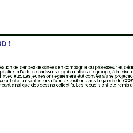
BD !
 création de bandes dessinées en compagnie du professeur et bédé
piration à l’aide de cadavres exquis réalisés en groupe, à la mise 
lier avec eux. Les jeunes ont également été conviés à une projecti
ux ont été présentés lors d’une exposition dans la galerie du CCGV 
ant ainsi que des dessins collectifs. Les recueils ont été remis au