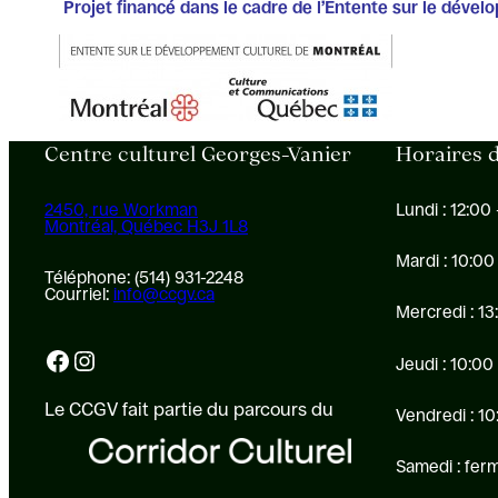
Projet financé dans le cadre de l’Entente sur le dével
Centre culturel Georges-Vanier
Horaires d
2450, rue Workman
Lundi : 12:00 
Montréal, Québec H3J 1L8
Mardi : 10:00
Téléphone: (514) 931-2248
Courriel:
info@ccgv.ca
Mercredi : 13
Facebook
Instagram
Jeudi : 10:00
Le CCGV fait partie du parcours du
Vendredi : 10
Samedi : fer