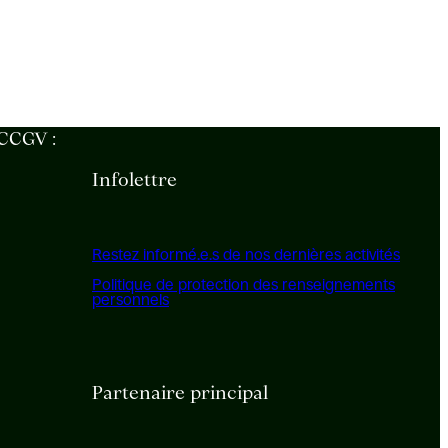
 CCGV :
Infolettre
Restez informé.e.s de nos dernières activités
Politique de protection des renseignements
personnels
Partenaire principal