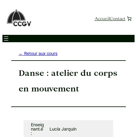
Aller
au
contenu
Accueil
Contact
← Retour aux cours
Danse : atelier du corps
en mouvement
Enseig
nant.e
Lucía Jarquín
: