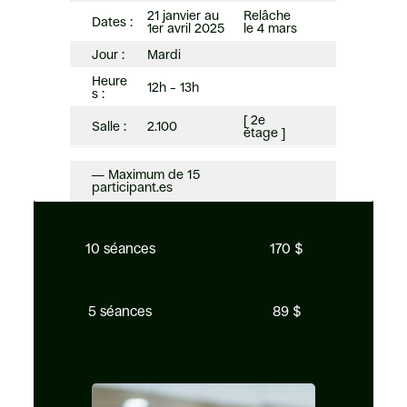
21 janvier au
Relâche
Dates :
1er avril 2025
le 4 mars
Jour :
Mardi
Heure
12h – 13h
s :
[ 2e
Salle :
2.100
étage ]
— Maximum de 15
participant.es
10 séances
170 $
Inscriptions terminées
5 séances
89 $
Inscriptions terminées